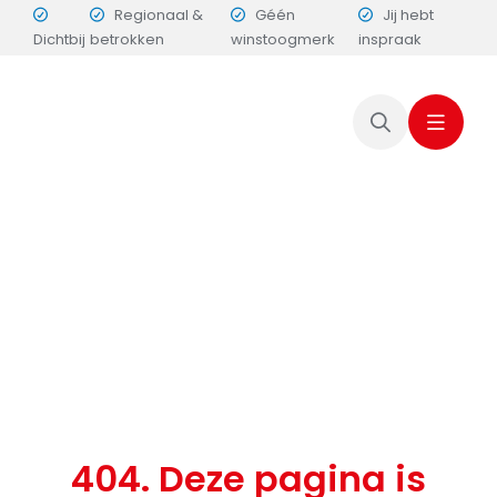
Skip
Regionaal &
Géén
Jij hebt
Dichtbij
betrokken
winstoogmerk
inspraak
to
content
404. Deze pagina is