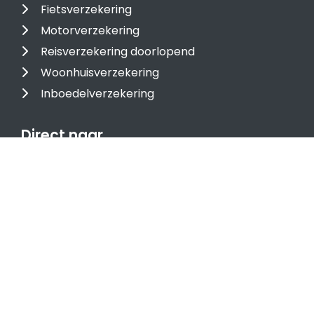
Fietsverzekering
Motorverzekering
Reisverzekering doorlopend
Woonhuisverzekering
Inboedelverzekering
Direct naar
Particuliere verzekeringen
Zakelijke verzekeringen
Agrarische verzekeringen
Over ons
Contact
Onderlinge Rijn en Aar